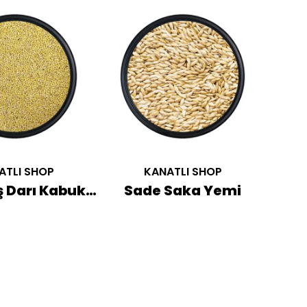
ATLI SHOP
KANATLI SHOP
Soyulmuş Darı Kabuksuz
Sade Saka Yemi
Papa