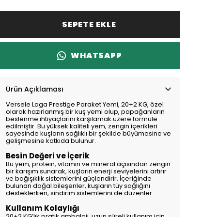
SEPETE EKLE
WHATSAPP
Ürün Açıklaması
Versele Laga Prestige Paraket Yemi, 20+2 KG, özel
olarak hazırlanmış bir kuş yemi olup, papağanların
beslenme ihtiyaçlarını karşılamak üzere formüle
edilmiştir. Bu yüksek kaliteli yem, zengin içerikleri
sayesinde kuşların sağlıklı bir şekilde büyümesine ve
gelişmesine katkıda bulunur.
Besin Değeri ve İçerik
Bu yem, protein, vitamin ve mineral açısından zengin
bir karışım sunarak, kuşların enerji seviyelerini artırır
ve bağışıklık sistemlerini güçlendirir. İçeriğinde
bulunan doğal bileşenler, kuşların tüy sağlığını
desteklerken, sindirim sistemlerini de düzenler.
Kullanım Kolaylığı
20+2 KG’lık pratik ambalajı, uzun süreli kullanım için