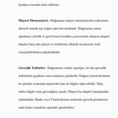
fiyatlara sonradan itiraz edilemez.
Müşteri Memnuniyeti :
Mağazamız müşteri memnuniyetini maksimum
düzeyde tutmak için yoğun çaba harcamaktadır. Mağazamızı zarara
uğratmaya yönelik ve genel ticaret kuralları çerçevesinde olmayan müşteri
talepleri hariç tüm şikayet ve istekleriniz dikkatle incelenerek ivedi
sonuçlandırılmaya çalışılmaktadır.
Güvenlik Tedbirleri :
Mağazamıza verilen siparişler, bir dizi güvenlik
tedbirinden geçtikten sonra müşteriye gönderilir. Mağaza yöneticilerimizin
bu işlemler esnasında müşteriden bazı ek bilgiler talep edebilir. Talep
edilen bilgiler sizin güvenliğiniz içindir. Müşteri bu talepleri karşılamakla
yükümlüdür. Banka veya Yöneticilerimiz tarafından güvenli görülmeyen
yada kuşku uyandıran siparişler gönderilmez.