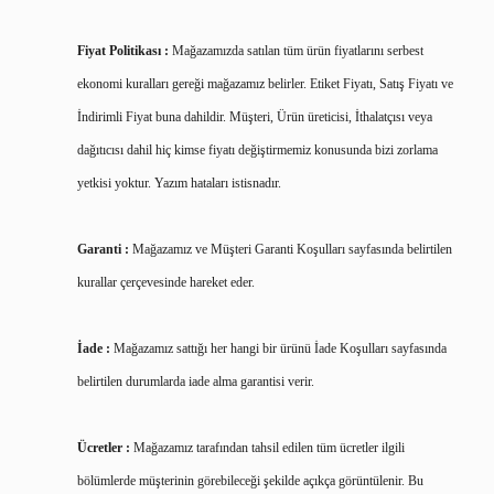
Fiyat Politikası :
Mağazamızda satılan tüm ürün fiyatlarını serbest
ekonomi kuralları gereği mağazamız belirler. Etiket Fiyatı, Satış Fiyatı ve
İndirimli Fiyat buna dahildir. Müşteri, Ürün üreticisi, İthalatçısı veya
dağıtıcısı dahil hiç kimse fiyatı değiştirmemiz konusunda bizi zorlama
yetkisi yoktur. Yazım hataları istisnadır.
Garanti :
Mağazamız ve Müşteri Garanti Koşulları sayfasında belirtilen
kurallar çerçevesinde hareket eder.
İade :
Mağazamız sattığı her hangi bir ürünü İade Koşulları sayfasında
belirtilen durumlarda iade alma garantisi verir.
Ücretler :
Mağazamız tarafından tahsil edilen tüm ücretler ilgili
bölümlerde müşterinin görebileceği şekilde açıkça görüntülenir. Bu