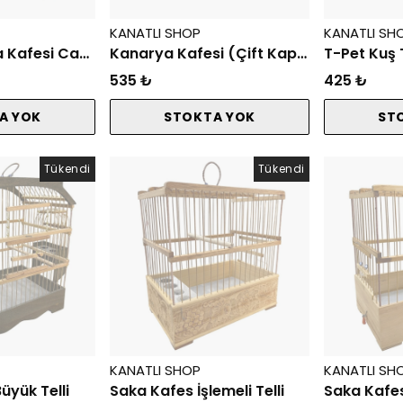
KANATLI SHOP
KANATLI SH
Pirinç Kanarya Kafesi Camlı 4 Yemlik 3 Kapı
Kanarya Kafesi (Çift Kapı Çift Yemlik)
T-Pet Kuş 
535 ₺
425 ₺
A YOK
STOKTA YOK
ST
Tükendi
Tükendi
KANATLI SHOP
KANATLI SH
üyük Telli
Saka Kafes İşlemeli Telli
Saka Kafes