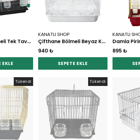
KANATLI SHOP
KANATLI SH
Çifthane Bölmeli Tek Tava Kuş Kafesi
Çifthane Bölmeli Beyaz Kuş Kafesi
Damla Piri
940 ₺
895 ₺
 EKLE
SEPETE EKLE
SE
Tükendi
Tükendi