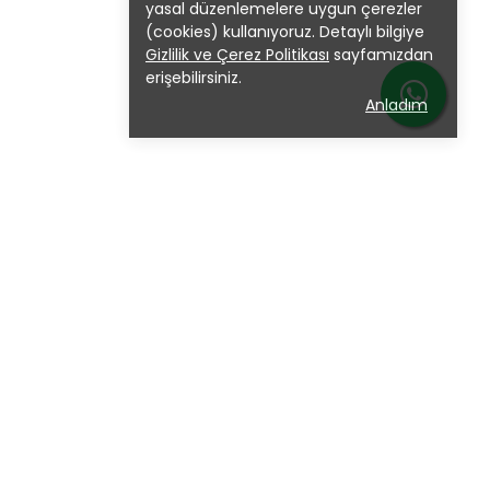
yasal düzenlemelere uygun çerezler
(cookies) kullanıyoruz. Detaylı bilgiye
Gizlilik ve Çerez Politikası
sayfamızdan
erişebilirsiniz.
Anladım
miz
ABONE OL !