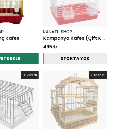
OP
KANATLI SHOP
nç Kafes
Kampanya Kafes (Çift Kapı Çift Yemlik)
495 ₺
PETE EKLE
STOKTA YOK
Tükendi
Tükendi