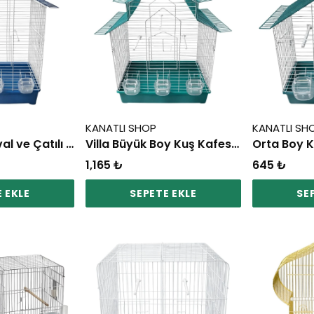
KANATLI SHOP
KANATLI SH
Jumbo Boy Oval ve Çatılı Kuş Kafesi (3 Kapı 3 Yemlik)
Villa Büyük Boy Kuş Kafesi (3 Kapı 3 Yemlik)
1,165 ₺
645 ₺
 EKLE
SEPETE EKLE
SE