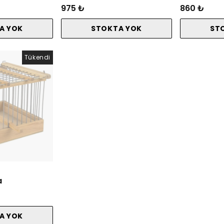
975 ₺
860 ₺
A YOK
STOKTA YOK
ST
Tükendi
a
A YOK