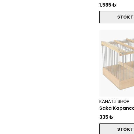
1,585 ₺
STOKT
KANATLI SHOP
Saka Kapanc
335 ₺
STOKT