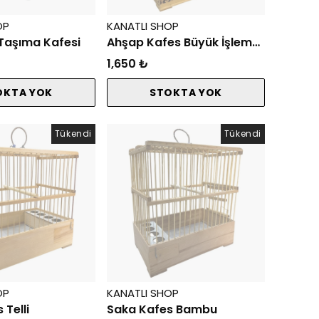
OP
KANATLI SHOP
Taşıma Kafesi
Ahşap Kafes Büyük İşlemeli Telli
1,650 ₺
OKTA YOK
STOKTA YOK
Tükendi
Tükendi
OP
KANATLI SHOP
 Telli
Saka Kafes Bambu