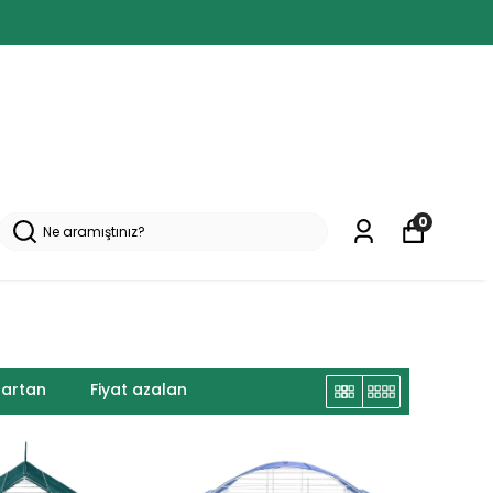
0
 artan
Fiyat azalan