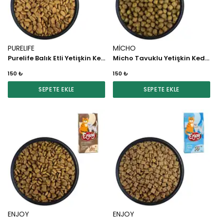
PURELIFE
MİCHO
Purelife Balık Etli Yetişkin Kedi Maması 1 KG
Micho Tavuklu Yetişkin Kedi Maması 1 KG
150 ₺
150 ₺
SEPETE EKLE
SEPETE EKLE
ENJOY
ENJOY