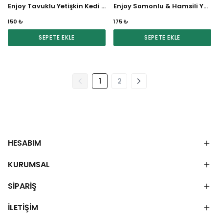
Enjoy Tavuklu Yetişkin Kedi Maması 1 KG
Enjoy Somonlu & Hamsili Yetişkin Kedi Maması 1 KG
150 ₺
175 ₺
SEPETE EKLE
SEPETE EKLE
1
2
HESABIM
KURUMSAL
SİPARİŞ
İLETİŞİM