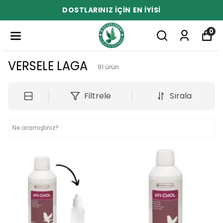
DOSTLARINIZ İÇİN EN İYİSİ
0
VERSELE LAGA
91
ürün
Filtrele
Sırala