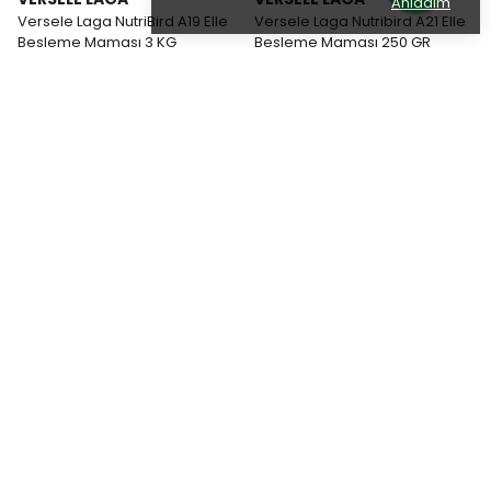
Anladım
Versele Laga NutriBird A19 Elle
Versele Laga Nutribird A21 Elle
Besleme Maması 3 KG
Besleme Maması 250 GR
3,095 ₺
385 ₺
VERSELE LAGA
VERSELE LAGA
Versele Laga Nutribird A21 Elle
Versele Laga Nutribird A21 Elle
Besleme Maması 3 KG
Besleme Maması 800 GR
3,615 ₺
1,125 ₺