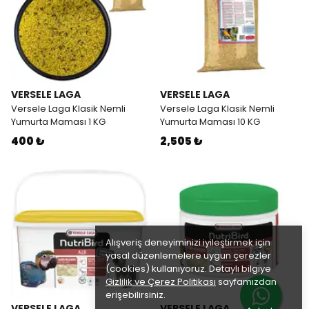
VERSELE LAGA
VERSELE LAGA
Versele Laga Klasik Nemli
Versele Laga Klasik Nemli
Yumurta Maması 1 KG
Yumurta Maması 10 KG
400 ₺
2,505 ₺
Alışveriş deneyiminizi iyileştirmek için
yasal düzenlemelere uygun çerezler
(cookies) kullanıyoruz. Detaylı bilgiye
Gizlilik ve Çerez Politikası
sayfamızdan
erişebilirsiniz.
VERSELE LAGA
VERSELE LAGA