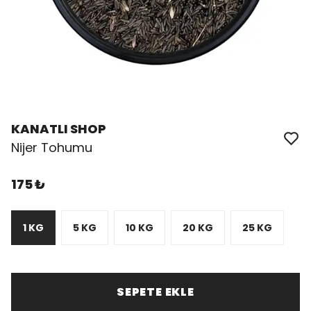
KANATLI SHOP
Nijer Tohumu
175 ₺
1 KG
5 KG
10 KG
20 KG
25 KG
SEPETE EKLE