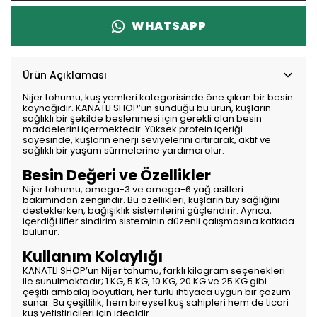
WHATSAPP
Ürün Açıklaması
Nijer tohumu, kuş yemleri kategorisinde öne çıkan bir besin
kaynağıdır. KANATLI SHOP’un sunduğu bu ürün, kuşların
sağlıklı bir şekilde beslenmesi için gerekli olan besin
maddelerini içermektedir. Yüksek protein içeriği
sayesinde, kuşların enerji seviyelerini artırarak, aktif ve
sağlıklı bir yaşam sürmelerine yardımcı olur.
Besin Değeri ve Özellikler
Nijer tohumu, omega-3 ve omega-6 yağ asitleri
bakımından zengindir. Bu özellikleri, kuşların tüy sağlığını
desteklerken, bağışıklık sistemlerini güçlendirir. Ayrıca,
içerdiği lifler sindirim sisteminin düzenli çalışmasına katkıda
bulunur.
Kullanım Kolaylığı
KANATLI SHOP’un Nijer tohumu, farklı kilogram seçenekleri
ile sunulmaktadır; 1 KG, 5 KG, 10 KG, 20 KG ve 25 KG gibi
çeşitli ambalaj boyutları, her türlü ihtiyaca uygun bir çözüm
sunar. Bu çeşitlilik, hem bireysel kuş sahipleri hem de ticari
kuş yetiştiricileri için idealdir.