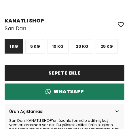
KANATLI SHOP
Sarı Darı
1 KG
5 KG
10 KG
20 KG
25 KG
SEPETE EKLE
WHATSAPP
Ürün Açıklaması
Sarı Darı, KANATLI SHOP’un özenle formüle edilmiş kuş
yemleri arasında yer alır. Bu yüksek kaliteli ürün, kuşların