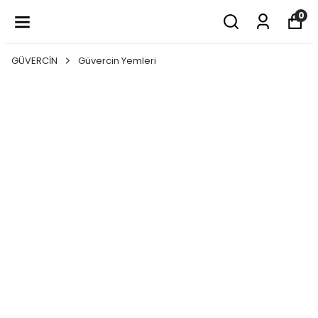
DOSTLARINIZ İÇİN EN İYİSİ
0
GÜVERCİN
Güvercin Yemleri