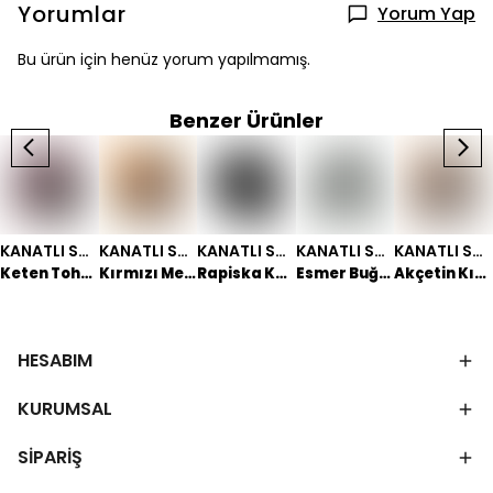
Yorumlar
Yorum Yap
Bu ürün için henüz yorum yapılmamış.
Benzer Ürünler
KANATLI SHOP
KANATLI SHOP
KANATLI SHOP
KANATLI SHOP
KANATLI SHOP
Keten Tohumu
Kırmızı Mercimek
Rapiska Kanola Tohumu
Esmer Buğday
Akçetin Kırmızı Sert Buğday
HESABIM
KURUMSAL
SİPARİŞ