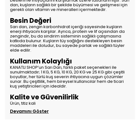
beslenme ihtiyaçlarını karşılamak üzere tasarlanmıştır. Sarı
darı, kuşların sağlıklı bir şekilde büyümesi ve gelişmesi için
gerekli olan vitamin ve mineralleri içermektedir.
Besin Değeri
Sarı darı, zengin karbonhidrat içeriği sayesinde kuşların
enerji ihtiyacını karşılar. Ayrıca, protein ve lif açısından da
zengindir, bu da sindirim sisteminin sağlıklı çalışmasına
katkıda bulunur. Kuşların tüy sağlığını destekleyen besin
maddeleri ile doludur, bu sayede parlak ve sağlıklı tüyler
elde edilir.
Kullanım Kolaylığı
KANATLI SHOP’un Sarı Darı, farklı paket seçenekleri ile
sunulmaktadır; 1 KG, 5 KG, 10 KG, 20 KG ve 25 KG gibi çeşitli
boyutlar, her türlü kuş severin ihtiyacına uygun çözümler
sunar. Bu çeşitlilik, hem bireysel kullanıcılar hem de ticari
kuş yetiştiricileri için idealdir.
Kalite ve Güvenilirlik
Ürün, titiz kali
Devamını Göster