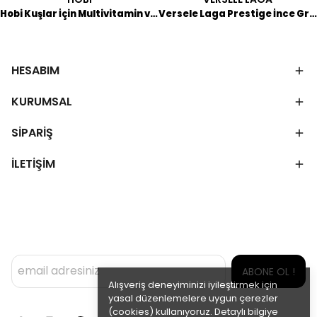
Hobi Kuşlar İçin Multivitamin ve Aminoasit Takviyesi 30 ML
Versele Laga Prestige İnce Grit 20 KG
HESABIM
KURUMSAL
SİPARİŞ
İLETİŞİM
ABONE OL !
Alışveriş deneyiminizi iyileştirmek için
yasal düzenlemelere uygun çerezler
(cookies) kullanıyoruz. Detaylı bilgiye