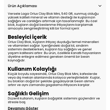
Ürün Açıklaması
Versele Laga Orlux Clay Blok Mini, 540 GR, sunmuş olduğu
yüksek kaliteli mineral ve vitamin desteği ile kuşlarınızın
sağlığını ve canlılığını artırmak için tasarlanmıştır. Bu özel
blok, kuşların doğal beslenme ihtiyaçlarını karşılamak
amacıyla zenginleştirilmiş killi bir formül içerir.
Besleyici İçerik
Orlux Clay Blok, kuşların ihtiyaç duyduğu temel mineralleri
ve vitaminleri sağlar. İçeriğindeki doğal kil, sindirim
sistemini desteklerken, kuşların tüy sağlığını ve genel
yaşam kalitesini artırır. Bu ürün, özellikle kanatlı hayvanların
diyetine entegre edilmesi gereken önemli bir besin
kaynağıdır.
Kullanım Kolaylığı
Küçük boyutu sayesinde, Orlux Clay Blok Mini, kafeslerde
veya dış mekan alanlarında kolayca yerleştirilebilir. Kuşlar,
bu blokları doğal bir şekilde gagalayarak besin alımını
artırır ve aynı zamanda gagalama ihtiyacını karşılar.
Sağlıklı Gelişim
Düzenli kullanım, kuşların bağışıklık sistemini güçlendirir ve
stresle baş
Devamını Göster