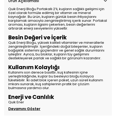
Ürün Açıklaması
Quik Enerji Bloğu Portakallı 2’li, kuşların sağlıklı gelişimi için
özel olarak formüle edilmiş bir vitamin ve mineral
kaynağıdır. Bu ürün, kuşların günlük besin ihtiyaçlarını
karşılamak amacıyla zenginleştirilmiş içerik sunar. Portakal
aroması, kuşların ilgisini çekerken, besin değerlerini
artırarak enerji seviyelerini yükseltir.
Besin Değeri ve İçerik
Quik Enerji Bloğu, yüksek kaliteli vitaminler ve minerallerle
zenginleştirilmiştir. İçeriğindeki doğal bileşenler, kuşların
bağışıklık sistemini güçlendirir ve genel sağlık durumlarını
iyileştirir. Ayrıca, bu bloklar, kuşların tüy gelişimini
destekleyerek parlak ve sağlıklı bir görünüm kazandırır.
Kullanım Kolaylığı
Kullanımı son derece basittir; kuş kafesinin içine
yerleştirildiğinde, kuşlar bu besleyici bloğu kolayca
tüketebilir. İki adet blok içeren paket, uzun süreli kullanım
imkanı sunarak, kuş sahiplerinin pratik bir çözüm
bulmasına yardımcı olur.
Enerji ve Canlılık
Quik Ener
Devamını Göster