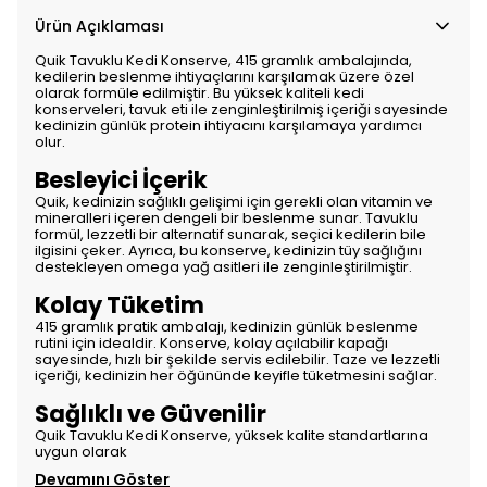
Ürün Açıklaması
Quik Tavuklu Kedi Konserve, 415 gramlık ambalajında,
kedilerin beslenme ihtiyaçlarını karşılamak üzere özel
olarak formüle edilmiştir. Bu yüksek kaliteli kedi
konserveleri, tavuk eti ile zenginleştirilmiş içeriği sayesinde
kedinizin günlük protein ihtiyacını karşılamaya yardımcı
olur.
Besleyici İçerik
Quik, kedinizin sağlıklı gelişimi için gerekli olan vitamin ve
mineralleri içeren dengeli bir beslenme sunar. Tavuklu
formül, lezzetli bir alternatif sunarak, seçici kedilerin bile
ilgisini çeker. Ayrıca, bu konserve, kedinizin tüy sağlığını
destekleyen omega yağ asitleri ile zenginleştirilmiştir.
Kolay Tüketim
415 gramlık pratik ambalajı, kedinizin günlük beslenme
rutini için idealdir. Konserve, kolay açılabilir kapağı
sayesinde, hızlı bir şekilde servis edilebilir. Taze ve lezzetli
içeriği, kedinizin her öğününde keyifle tüketmesini sağlar.
Sağlıklı ve Güvenilir
Quik Tavuklu Kedi Konserve, yüksek kalite standartlarına
uygun olarak
Devamını Göster