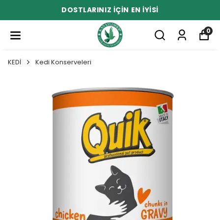
DOSTLARINIZ İÇİN EN İYİSİ
0
KEDİ
Kedi Konserveleri