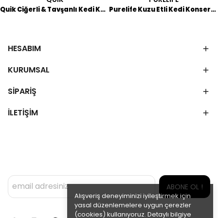
Quik Ciğerli & Tavşanlı Kedi Konserve 415 GR
Purelife Kuzu Etli Kedi Konservesi 400 GR
HESABIM
KURUMSAL
SİPARİŞ
İLETİŞİM
ABONE OL !
Alışveriş deneyiminizi iyileştirmek için
yasal düzenlemelere uygun çerezler
(cookies) kullanıyoruz. Detaylı bilgiye