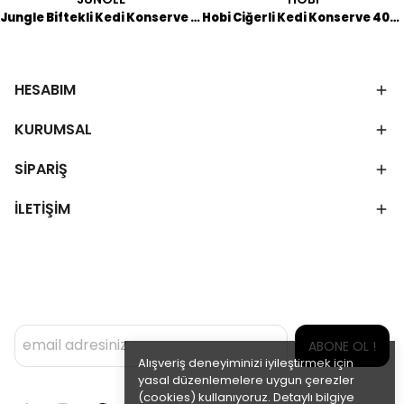
Jungle Biftekli Kedi Konserve 415 GR
Hobi Ciğerli Kedi Konserve 400 GR
HESABIM
KURUMSAL
SİPARİŞ
İLETİŞİM
ABONE OL !
Alışveriş deneyiminizi iyileştirmek için
yasal düzenlemelere uygun çerezler
(cookies) kullanıyoruz. Detaylı bilgiye