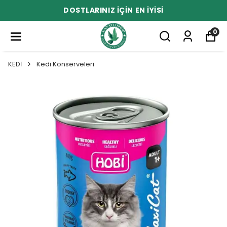
DOSTLARINIZ İÇİN EN İYİSİ
0
KEDİ
Kedi Konserveleri