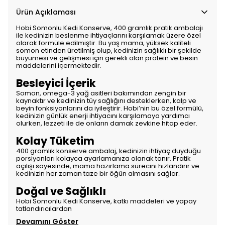
Ürün Açıklaması
Hobi Somonlu Kedi Konserve, 400 gramlık pratik ambalajı
ile kedinizin beslenme ihtiyaçlarını karşılamak üzere özel
olarak formüle edilmiştir. Bu yaş mama, yüksek kaliteli
somon etinden üretilmiş olup, kedinizin sağlıklı bir şekilde
büyümesi ve gelişmesi için gerekli olan protein ve besin
maddelerini içermektedir.
Besleyici İçerik
Somon, omega-3 yağ asitleri bakımından zengin bir
kaynaktır ve kedinizin tüy sağlığını desteklerken, kalp ve
beyin fonksiyonlarını da iyileştirir. Hobi’nin bu özel formülü,
kedinizin günlük enerji ihtiyacını karşılamaya yardımcı
olurken, lezzeti ile de onların damak zevkine hitap eder.
Kolay Tüketim
400 gramlık konserve ambalaj, kedinizin ihtiyaç duyduğu
porsiyonları kolayca ayarlamanıza olanak tanır. Pratik
açılışı sayesinde, mama hazırlama sürecini hızlandırır ve
kedinizin her zaman taze bir öğün almasını sağlar.
Doğal ve Sağlıklı
Hobi Somonlu Kedi Konserve, katkı maddeleri ve yapay
tatlandırıcılardan
Devamını Göster