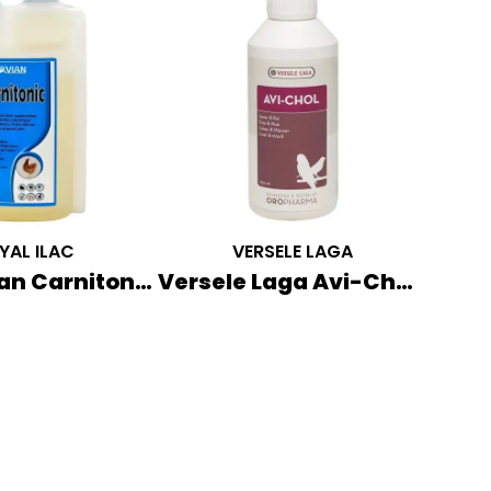
YAL ILAC
VERSELE LAGA
Royal Avian Carnitonic Karnitin İçerikli Tamamlayıcı Yem 1 LT
Versele Laga Avi-Chol Karaciğer Koruyucu Güçlendirici 250 ML