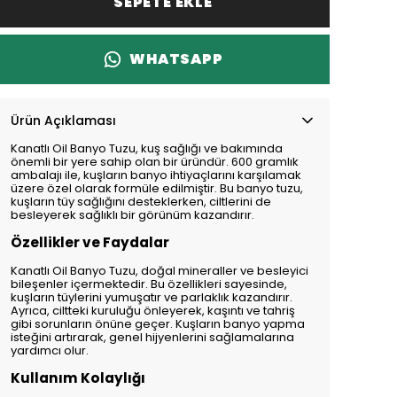
SEPETE EKLE
WHATSAPP
Ürün Açıklaması
Kanatlı Oil Banyo Tuzu, kuş sağlığı ve bakımında
önemli bir yere sahip olan bir üründür. 600 gramlık
ambalajı ile, kuşların banyo ihtiyaçlarını karşılamak
üzere özel olarak formüle edilmiştir. Bu banyo tuzu,
kuşların tüy sağlığını desteklerken, ciltlerini de
besleyerek sağlıklı bir görünüm kazandırır.
Özellikler ve Faydalar
Kanatlı Oil Banyo Tuzu, doğal mineraller ve besleyici
bileşenler içermektedir. Bu özellikleri sayesinde,
kuşların tüylerini yumuşatır ve parlaklık kazandırır.
Ayrıca, ciltteki kuruluğu önleyerek, kaşıntı ve tahriş
gibi sorunların önüne geçer. Kuşların banyo yapma
isteğini artırarak, genel hijyenlerini sağlamalarına
yardımcı olur.
Kullanım Kolaylığı