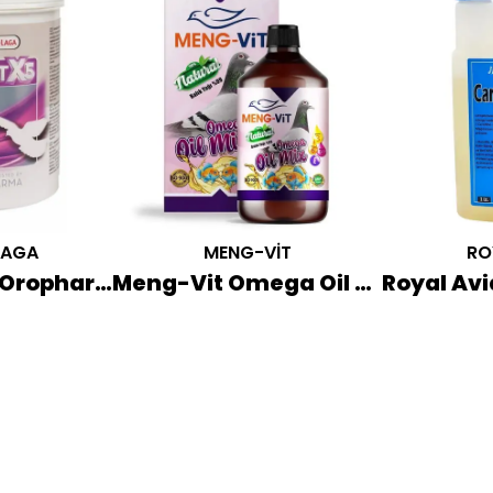
LAGA
MENG-VİT
RO
Versele Laga Oropharma Boost X5 Yarış Güvercini Güçlendirici 500 GR
Meng-Vit Omega Oil Mix 250 ML