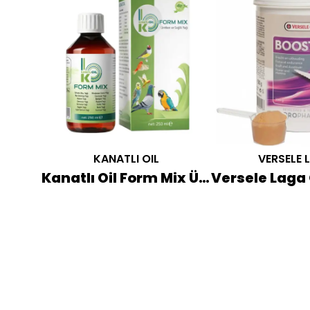
KANATLI OIL
VERSELE 
Röhnfried Bio-Air-Fresh Solunum Yolları İyileştirici 400 ML
Kanatlı Oil Form Mix Üretim ve Sağlık Yağı 250 ML