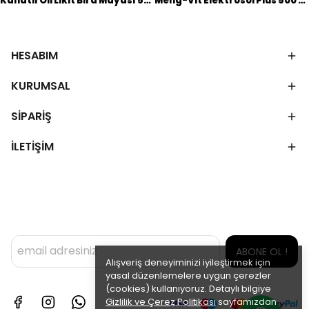
Kanatlı Oil Likit Bira Mayası 500 ML
Meng-Vit Elektrosol Plus 500 ML
HESABIM
KURUMSAL
SİPARİŞ
İLETİŞİM
ABONE OL !
Alışveriş deneyiminizi iyileştirmek için
yasal düzenlemelere uygun çerezler
(cookies) kullanıyoruz. Detaylı bilgiye
Gizlilik ve Çerez Politikası
sayfamızdan