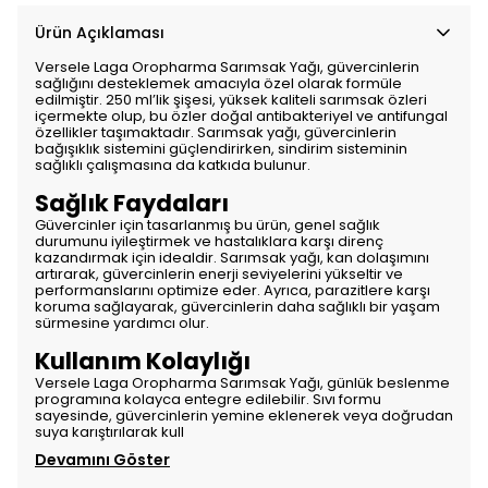
Ürün Açıklaması
Versele Laga Oropharma Sarımsak Yağı, güvercinlerin
sağlığını desteklemek amacıyla özel olarak formüle
edilmiştir. 250 ml’lik şişesi, yüksek kaliteli sarımsak özleri
içermekte olup, bu özler doğal antibakteriyel ve antifungal
özellikler taşımaktadır. Sarımsak yağı, güvercinlerin
bağışıklık sistemini güçlendirirken, sindirim sisteminin
sağlıklı çalışmasına da katkıda bulunur.
Sağlık Faydaları
Güvercinler için tasarlanmış bu ürün, genel sağlık
durumunu iyileştirmek ve hastalıklara karşı direnç
kazandırmak için idealdir. Sarımsak yağı, kan dolaşımını
artırarak, güvercinlerin enerji seviyelerini yükseltir ve
performanslarını optimize eder. Ayrıca, parazitlere karşı
koruma sağlayarak, güvercinlerin daha sağlıklı bir yaşam
sürmesine yardımcı olur.
Kullanım Kolaylığı
Versele Laga Oropharma Sarımsak Yağı, günlük beslenme
programına kolayca entegre edilebilir. Sıvı formu
sayesinde, güvercinlerin yemine eklenerek veya doğrudan
suya karıştırılarak kull
Devamını Göster