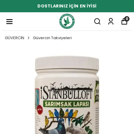
DOSTLARINIZ İÇİN EN İYİSİ
0
GÜVERCİN
Güvercin Takviyeleri