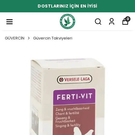
DOSTLARINIZ İÇİN EN İYİSİ
0
GÜVERCİN
Güvercin Takviyeleri