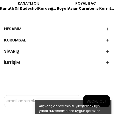
KANATLI OIL
ROYAL ILAC
Kanatlı Oil Kadochol Karaciğer Destekleyici 250 ML
Royal Avian Carnitonic Karnitin İçerikli Tamamlayıcı Yem 1 LT
HESABIM
KURUMSAL
SİPARİŞ
İLETİŞİM
ABONE OL !
Alışveriş deneyiminizi iyileştirmek için
yasal düzenlemelere uygun çerezler