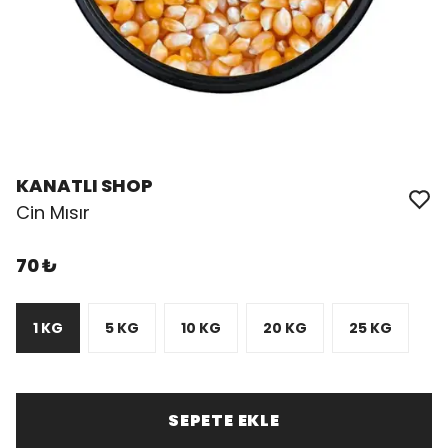
KANATLI SHOP
Cin Mısır
70 ₺
1 KG
5 KG
10 KG
20 KG
25 KG
SEPETE EKLE