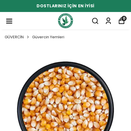
DOSTLARINIZ İÇİN EN İYİSİ
0
GÜVERCİN
Güvercin Yemleri