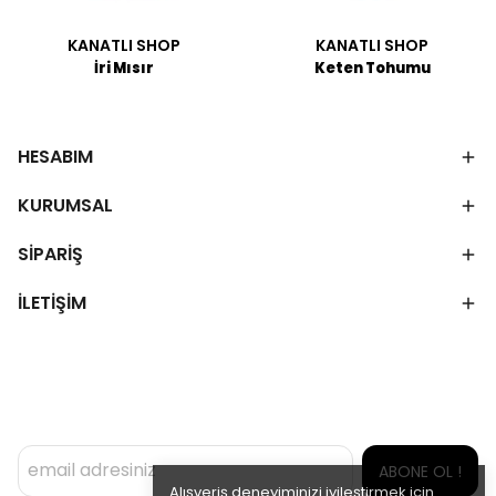
KANATLI SHOP
KANATLI SHOP
İri Mısır
Keten Tohumu
HESABIM
KURUMSAL
SİPARİŞ
İLETİŞİM
ABONE OL !
Alışveriş deneyiminizi iyileştirmek için