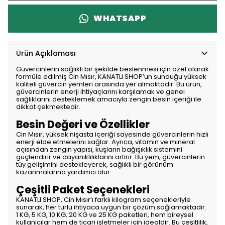
WHATSAPP
Ürün Açıklaması
Güvercinlerin sağlıklı bir şekilde beslenmesi için özel olarak
formüle edilmiş Cin Mısır, KANATLI SHOP’un sunduğu yüksek
kaliteli güvercin yemleri arasında yer almaktadır. Bu ürün,
güvercinlerin enerji ihtiyaçlarını karşılamak ve genel
sağlıklarını desteklemek amacıyla zengin besin içeriği ile
dikkat çekmektedir.
Besin Değeri ve Özellikler
Cin Mısır, yüksek nişasta içeriği sayesinde güvercinlerin hızlı
enerji elde etmelerini sağlar. Ayrıca, vitamin ve mineral
açısından zengin yapısı, kuşların bağışıklık sistemini
güçlendirir ve dayanıklılıklarını artırır. Bu yem, güvercinlerin
tüy gelişimini destekleyerek, sağlıklı bir görünüm
kazanmalarına yardımcı olur.
Çeşitli Paket Seçenekleri
KANATLI SHOP, Cin Mısır’ı farklı kilogram seçenekleriyle
sunarak, her türlü ihtiyaca uygun bir çözüm sağlamaktadır.
1 KG, 5 KG, 10 KG, 20 KG ve 25 KG paketleri, hem bireysel
kullanıcılar hem de ticari işletmeler için idealdir. Bu çeşitlilik,