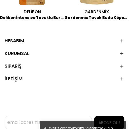
DELİBON
GARDENMİX
Delibon İntensive Tavuklu Burgu Ödül Kemik 8'li
Gardenmix Tavuk Budu Köpek Ödülü 75 GR
HESABIM
KURUMSAL
SİPARİŞ
İLETİŞİM
ABONE OL !
Alışveriş deneyiminizi iyileştirmek için