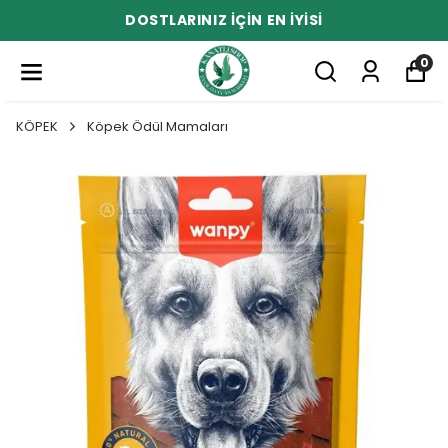
DOSTLARINIZ İÇİN EN İYİSİ
0
KÖPEK
Köpek Ödül Mamaları