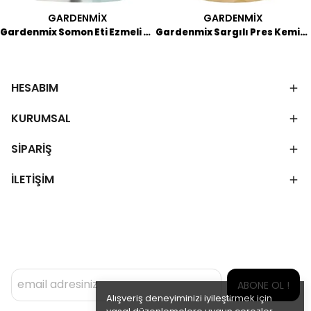
GARDENMİX
GARDENMİX
Gardenmix Somon Eti Ezmeli Köpek Ödülü 80 GR
Gardenmix Sargılı Pres Kemik Köpek Ödülü 75 GR
HESABIM
KURUMSAL
SİPARİŞ
İLETİŞİM
ABONE OL !
Alışveriş deneyiminizi iyileştirmek için