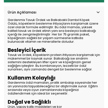
Ürün Açıklaması
Gardenmix Tavuk Ördek ve Balkabaklı Dambıl Köpek
Ödülü, köpeklerin beslenme ihtiyaçlarını karşılamak üzere
özel olarak formüle edilmiştir. Bu ödül maması, yüksek
kaliteli tavuk ve ördek etinin yanı sıra besleyici balkabağı
içeriği ile zenginleştirilmiştir. Her bir 75 gramlık paket,
köpeğinizin sağlıklı bir yaşam sürmesine katkıda
bulunacak vitamin ve minerallerle doludur.
Besleyici İçerik
Tavuk ve ördek, köpeklerin protein ihtiyacını karşılamak için
mükemmel bir kaynak sunar. Balkabağı ise sindirim
sistemini destekleyen lifler içerir ve köpeğinizin genel
sağlığını iyileştirir. Bu kombinasyon, lezzetli bir ödül
sunarken, aynı zamanda dengeli bir beslenme sağlar.
Kullanım Kolaylığı
Gardenmix ödül mamaları, pratik ambalajı sayesinde her
an yanınızda taşıyabileceğiniz bir atıştırmalık sunar. Eğitim
sırasında veya oyun zamanlarında köpeğinizi
ödüllendirmek için ideal bir seçenektir.
Doğal ve Sağlıklı
Ürün, yapay katkı maddeleri ve kor