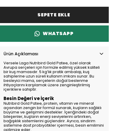
SEPETE EKLE
WHATSAPP
Ürün Açıklaması
Versele Laga Nutribird Gold Patee, özel olarak
Avrupa serçeleri için formüle edilmiş yüksek kaliteli
bir kuş mamasıdır. 5 kg’lık pratik ambalajı, kuş
sahiplerine uzun süreli kullanım imkanı sunar. Bu
besleyici mama, serçelerin doğal beslenme
ihtiyaçlarını karşılamak üzere zenginleştirilmiş
içeriklere sahiptir.
Besin Değeri ve İçerik
Nutribird Gold Patee, protein, vitamin ve mineral
açısından zengin bir formül sunarak, kuşların sağlıklı
büyüme ve gelişimini destekler. İçeriğindeki doğal
bileşenler, kuşların enerji seviyelerini artırırken,
bağışıklık sistemlerini güçlendirir. Ayrıca, sindirim
sistemine dost probiyotikler içermesi, besin emilimini
optimize eder.