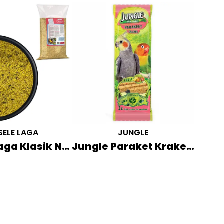
SELE LAGA
JUNGLE
Versele Laga Klasik Nemli Yumurta Maması 1 KG
Jungle Paraket Kraker 3'lü