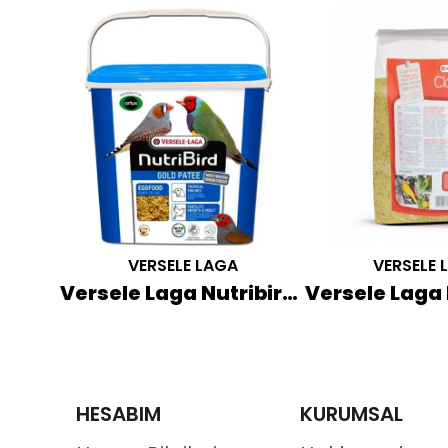
VERSELE LAGA
VERSELE 
Quik Meyveli Muhabbet Kuşu Krakeri 3'lü
Versele Laga Nutribird Gold Patee Tropical Finches 5 KG (Mavi Kapak)
HESABIM
KURUMSAL