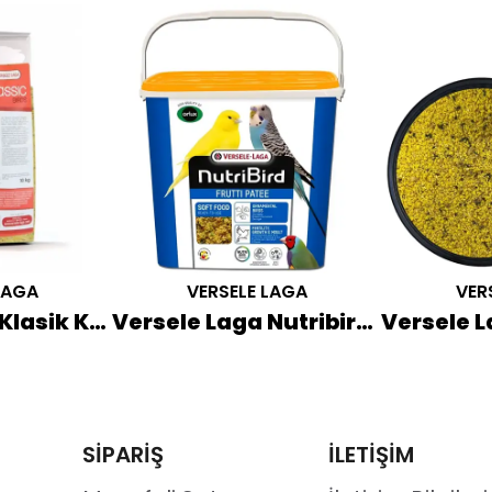
LAGA
VERSELE LAGA
VER
Versele Laga Klasik Kuru Yumurta Maması 10 KG
Versele Laga Nutribird Frutti Patee Nemli Mama 5 KG (Turuncu Kapak)
SİPARİŞ
İLETİŞİM