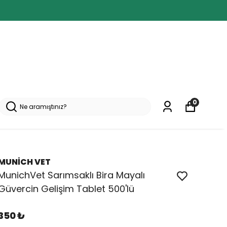
0
MUNİCH VET
MunichVet Sarımsaklı Bira Mayalı
Güvercin Gelişim Tablet 500'lü
350 ₺