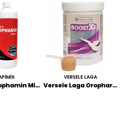
APİMİX
VERSELE LAGA
Apimix Dophamin Mineral Takviyesi 1 LT
Versele Laga Oropharma Boost X5 Yarış Güvercini Güçlendirici 500 GR