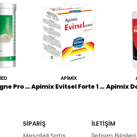
İED
APİMİX
Röhnfried Magne Pro Kas Sağlığı Destekleyici 500 GR
Apimix Evitsel Forte 1 KG
SİPARİŞ
İLETİŞİM
Mesafeli Satış
İletişim Bilgileri