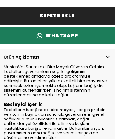
SEPETE EKLE
WHATSAPP
Ürün Açıklaması
MunichVet Sarımsaklı Bira Mayalı Güvercin Gelişim
Tabletleri, güvercinlerin sağlıklı gelişimini
desteklemek amacıyla özel olarak formüle
edilmiştir. Bu tabletler, yüksek kaliteli bira mayası ve
sarımsak özleri içermekte olup, kuşların bağışıklık
sistemini güçlendirirken, sindirim sisteminin
düzenlenmesine de katkı sağlar.
Besleyici İçerik
Tabletlerin içeriğindeki bira mayası, zengin protein
ve vitamin kaynakları sunarak, güvercinlerin genel
sağlık durumunu iyileştirir. Sarımsak, doğal
antibakteriyel özellikleri ile bilinir ve kuşların
hastalıklara karşı direncini artırır. Bu kombinasyon,
güvercinlerin daha sağlıklı ve verimli bir şekilde
büyümesine yardımcı olur.