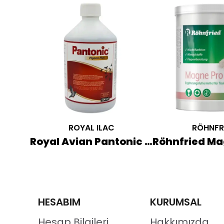
ROYAL ILAC
RÖHNFR
Kanatlı Oil Soğuk Pres Nijer Tohumu Yağı 250 ML
Royal Avian Pantonic Vitamin ve Mineral Desteği 500 ML
HESABIM
KURUMSAL
Hesap Bilgileri
Hakkımızda