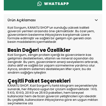
WHATSAPP
Ürün Açıklaması
Kızıl Sorgum, KANATLI SHOP’un sunduğu yüksek kaliteli
güvercin yemleri arasında öne çıkmaktadır. Bu özel yem,
güvercinlerin beslenme ihtiyaçlarını karşılamak üzere
formüle edilmiştir ve sağlıklı bir gelişim için gerekli olan
besin maddelerini içermektedir.
Besin Değeri ve Özellikler
Kızıl Sorgum, zengin protein içeriği ile güvercinlerin kas
gelişimini desteklerken, vitamin ve mineral açısından da
zengindir. Bu yem, güvercinlerin enerji seviyelerini artırarak,
daha aktif ve sağlıklı bir yaşam sürmelerine yardımcı olur.
Ayrıca, sindirim sistemini destekleyen lifler içerir, bu da
sindirim sağlığını iyileştirir.
Çeşitli Paket Seçenekleri
KANATLI SHOP, Kızıl Sorgum’u farklı kilogram seçenekleriyle
sunarak, her ihtiyaca uygun bir çözüm sağlamaktadır. 1 KG,
5 KG, 10 KG, 20 KG ve 25 KG paketleri, hem bireysel
kullanıcılar hem de ticari güvercin yetiştiricileri için idealdir.
Bu çeşitlilik, kullanıcıların ihtiyaçlarına göre en uygun miktarı
seçmelerine ola