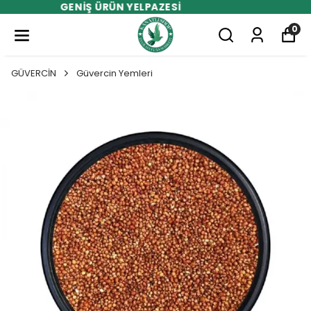
DOSTLARINIZ İÇİN EN İYİSİ
0
GÜVERCİN
Güvercin Yemleri