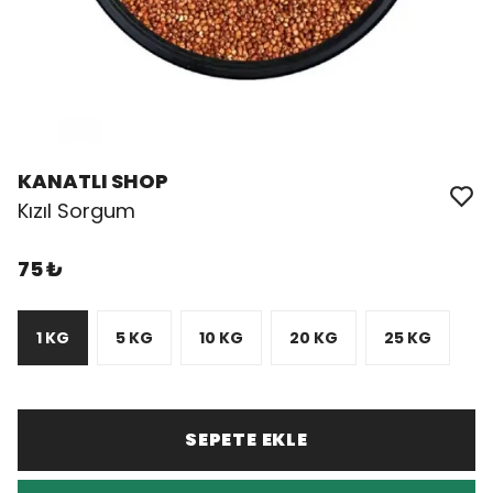
KANATLI SHOP
Kızıl Sorgum
75 ₺
1 KG
5 KG
10 KG
20 KG
25 KG
SEPETE EKLE