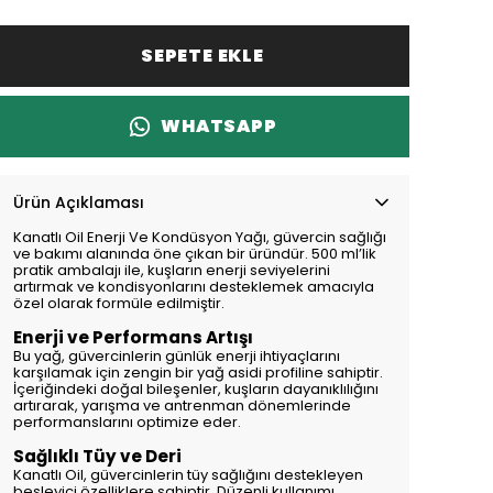
SEPETE EKLE
WHATSAPP
Ürün Açıklaması
Kanatlı Oil Enerji Ve Kondüsyon Yağı, güvercin sağlığı
ve bakımı alanında öne çıkan bir üründür. 500 ml’lik
pratik ambalajı ile, kuşların enerji seviyelerini
artırmak ve kondisyonlarını desteklemek amacıyla
özel olarak formüle edilmiştir.
Enerji ve Performans Artışı
Bu yağ, güvercinlerin günlük enerji ihtiyaçlarını
karşılamak için zengin bir yağ asidi profiline sahiptir.
İçeriğindeki doğal bileşenler, kuşların dayanıklılığını
artırarak, yarışma ve antrenman dönemlerinde
performanslarını optimize eder.
Sağlıklı Tüy ve Deri
Kanatlı Oil, güvercinlerin tüy sağlığını destekleyen
besleyici özelliklere sahiptir. Düzenli kullanımı,