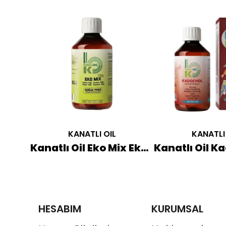
KANATLI OIL
KANATLI
Kanatlı Oil Prozim Plus Probiyotik 250 ML
Kanatlı Oil Eko Mix Ekonomik Soğuk Pres Yağı 250 ML
HESABIM
KURUMSAL