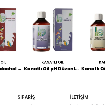
 OIL
KANATLI OIL
KAN
Kanatlı Oil Kadochol Karaciğer Destekleyici 250 ML
Kanatlı Oil pH Düzenleyici Organik Asit Mavi Su 250 ML
SİPARİŞ
İLETİŞİM