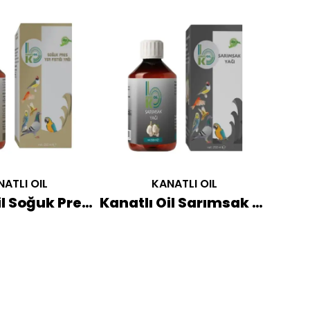
ATLI OIL
KANATLI OIL
Kanatlı Oil Soğuk Pres Yer Fıstığı Yağı 250 ML
Kanatlı Oil Sarımsak Yağı 250 ML