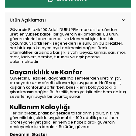
Ürün Açıklaması
Güvercin Bilezik 100 Adet, DURU YEM markası tarafından
üretilen yüksek kaliteli bir güvercin ekipmanıdır. Bu ürün,
güvercinlerin tanımlanması ve izlenmesi için ideal bir
çözümdür. Farklı renk seçenekleri ile sunulan bu bilezikler,
her bir kuşun kolayca ayırt edilmesini sağlar. Renk
alternatifleri arasında karışık, siyah, beyaz, kırmızı, sarı, mor,
mavi, lacivert, pembe, turuncu ve açık pembe
bulunmaktadır.
Dayanıklılık ve Konfor
Güvercin Bilezikleri, dayanıklı malzemelerden üretilmiştir,
bu sayede uzun süreli kullanım için uygundur. Hafif yapısı,
kuşların konforunu artırırken, bileziklerin kolayca takılıp
çıkarılmasını sağlar. Bu özellik, hem yetiştiriciler hem de kuş
severler için büyük bir avantaj sunar.
Kullanım Kolaylığı
Her bir bilezik, pratik bir şekilde tasarlanmış olup, hızlı ve
güvenilir bir şekilde uygulanabilir. 100 adetlik paket, hem
profesyonel yetiştiriciler hem de hobi olarak güvercin
besleyenler için idealdir. Bu ürün, güverc
Devamını Göster