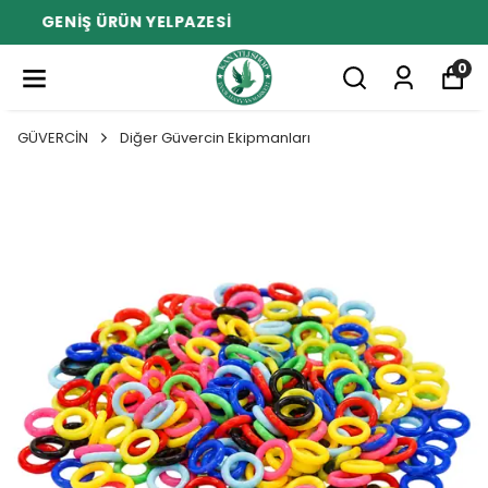
DOSTLARINIZ İÇİN EN İYİSİ
0
GÜVERCİN
Diğer Güvercin Ekipmanları