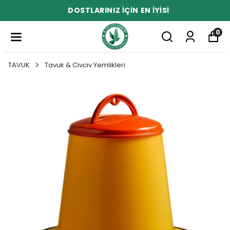
DOSTLARINIZ İÇİN EN İYİSİ
0
TAVUK
Tavuk & Civciv Yemlikleri