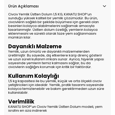
Ürün Açıklaması
Civciv Yemlik Üstten Dolum 1,5 KG, KANATLI SHOP’un
sunduğu yüksek kaliteli bir yemlik çözümüdür. Bu ürün,
civcivlerin sağlıklı bir şekilde büyümesi için gerekli olan
besinleri kolayca alabilmelerini sağlamak amacıyla
tasarlanmıştır. Üstten dolum özelliği, yemlerin kolayca
eklenmesini ve sürekli olarak taze yem sağlanmasını
mümkün kılar.
Dayanıklı Malzeme
Yemlik, uzun ömürlü ve dayanıklı malzemelerden
üretilmiştir. Bu sayede, dış etkenlere karşı direnç gösterir
ve uzun süreli kullanım imkanı sunar. Ayrıca, hijyenik yapısı
sayesinde yemlerin temiz kalmasını sağlar, bu da
civcivlerin sağlığını korumak için kritik bir faktördür.
Kullanım Kolaylığı
1,5 kg kapasitesi ile bu yemlik, küçük ve orta ölçekli civciv
yetiştiricileri için idealdir. Yemlik, pratik tasarımı sayesinde
kolayca temizlenebilir ve bakım gerektirmeden uzun süre
kullanılabilir.
Verimlilik
KANATLI SHOP’un Civciv Yemlik Üstten Dolum modeli, yem
israfını en aza indirerek