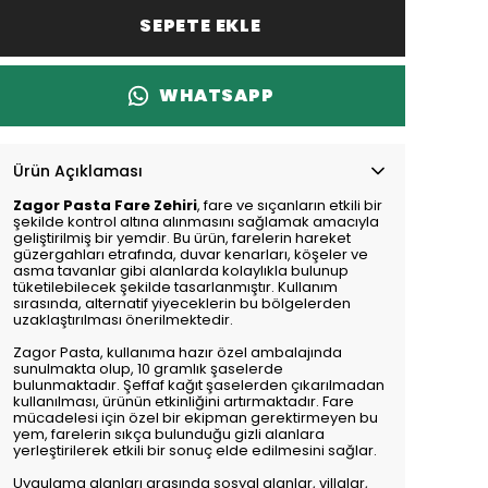
SEPETE EKLE
WHATSAPP
Ürün Açıklaması
Zagor Pasta Fare Zehiri
, fare ve sıçanların etkili bir
şekilde kontrol altına alınmasını sağlamak amacıyla
geliştirilmiş bir yemdir. Bu ürün, farelerin hareket
güzergahları etrafında, duvar kenarları, köşeler ve
asma tavanlar gibi alanlarda kolaylıkla bulunup
tüketilebilecek şekilde tasarlanmıştır. Kullanım
sırasında, alternatif yiyeceklerin bu bölgelerden
uzaklaştırılması önerilmektedir.
Zagor Pasta, kullanıma hazır özel ambalajında
sunulmakta olup, 10 gramlık şaselerde
bulunmaktadır. Şeffaf kağıt şaselerden çıkarılmadan
kullanılması, ürünün etkinliğini artırmaktadır. Fare
mücadelesi için özel bir ekipman gerektirmeyen bu
yem, farelerin sıkça bulunduğu gizli alanlara
yerleştirilerek etkili bir sonuç elde edilmesini sağlar.
Uygulama alanları arasında sosyal alanlar, villalar,