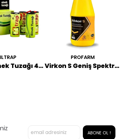
ILTRAP
PROFARM
Filtrap Sinek Tuzağı 4'lü
Virkon S Geniş Spektrumlu Dezenfektan 1 KG
miz
ABONE OL !