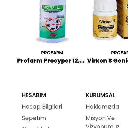
PROFARM
PROFA
Rodifen Pellet Fare Zehiri 80 GR
Profarm Procyper 12,5 EC Bit Pire Kene İçin Konsantre 100 ML
HESABIM
KURUMSAL
Hesap Bilgileri
Hakkımızda
Sepetim
Misyon Ve
Vizyonumuz