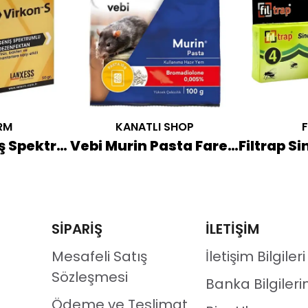
RM
KANATLI SHOP
F
Virkon S Geniş Spektrumlu Dezenfektan 50 GR
Vebi Murin Pasta Fare Zehri 100 GR
SİPARİŞ
İLETİŞİM
Mesafeli Satış
İletişim Bilgileri
Sözleşmesi
Banka Bilgileri
Ödeme ve Teslimat