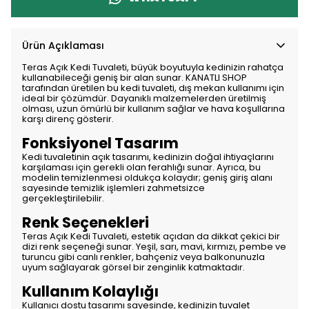
Ürün Açıklaması
Teras Açık Kedi Tuvaleti, büyük boyutuyla kedinizin rahatça
kullanabileceği geniş bir alan sunar. KANATLI SHOP
tarafından üretilen bu kedi tuvaleti, dış mekan kullanımı için
ideal bir çözümdür. Dayanıklı malzemelerden üretilmiş
olması, uzun ömürlü bir kullanım sağlar ve hava koşullarına
karşı direnç gösterir.
Fonksiyonel Tasarım
Kedi tuvaletinin açık tasarımı, kedinizin doğal ihtiyaçlarını
karşılaması için gerekli olan ferahlığı sunar. Ayrıca, bu
modelin temizlenmesi oldukça kolaydır; geniş giriş alanı
sayesinde temizlik işlemleri zahmetsizce
gerçekleştirilebilir.
Renk Seçenekleri
Teras Açık Kedi Tuvaleti, estetik açıdan da dikkat çekici bir
dizi renk seçeneği sunar. Yeşil, sarı, mavi, kırmızı, pembe ve
turuncu gibi canlı renkler, bahçeniz veya balkonunuzla
uyum sağlayarak görsel bir zenginlik katmaktadır.
Kullanım Kolaylığı
Kullanıcı dostu tasarımı sayesinde, kedinizin tuvalet