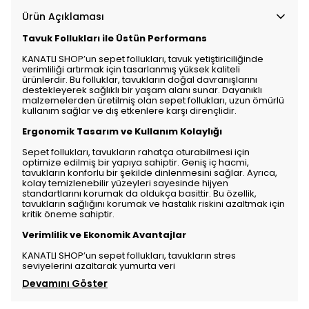
Ürün Açıklaması
Tavuk Follukları ile Üstün Performans
KANATLI SHOP’un sepet follukları, tavuk yetiştiriciliğinde
verimliliği artırmak için tasarlanmış yüksek kaliteli
ürünlerdir. Bu folluklar, tavukların doğal davranışlarını
destekleyerek sağlıklı bir yaşam alanı sunar. Dayanıklı
malzemelerden üretilmiş olan sepet follukları, uzun ömürlü
kullanım sağlar ve dış etkenlere karşı dirençlidir.
Ergonomik Tasarım ve Kullanım Kolaylığı
Sepet follukları, tavukların rahatça oturabilmesi için
optimize edilmiş bir yapıya sahiptir. Geniş iç hacmi,
tavukların konforlu bir şekilde dinlenmesini sağlar. Ayrıca,
kolay temizlenebilir yüzeyleri sayesinde hijyen
standartlarını korumak da oldukça basittir. Bu özellik,
tavukların sağlığını korumak ve hastalık riskini azaltmak için
kritik öneme sahiptir.
Verimlilik ve Ekonomik Avantajlar
KANATLI SHOP’un sepet follukları, tavukların stres
seviyelerini azaltarak yumurta veri
Devamını Göster