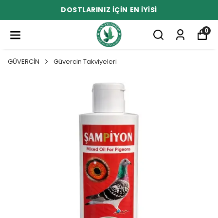
DOSTLARINIZ İÇİN EN İYİSİ
0
GÜVERCİN
Güvercin Takviyeleri