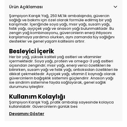
Ürün Açıklaması
Şampiyon Karışık Yağ, 250 ML’lik ambalajında, güvercin
sağlığı ve bakımı için özel olarak formüle edilmiş bir yağ
karışımıdır. İçeriğinde soya yağı, mısır yağı, susam yağı,
fıstık yağı, ayçiçek yağı ve anason yağı bulunmaktadır. Bu
zengin yağ kombinasyonu, güvercinlerin enerji ihtiyacını
karşılamaya yardımcı olurken, aynı zamanda tüy sağlığını
destekler ve genel yaşam kalitesini artırır.
Besleyici İçerik
Her bir yağ, yüksek kaliteli yağ asitleri ve vitaminler
içermektedir. Soya yağı, protein ve omega-3 yağ asitleri
açısından zengindir; mısır yağı, enerji verici özellikleri ile
bilinirken, susam yağı ve fıstık yağı, antioksidan özellikleri ile
dikkat çekmektedir. Ayçiçek yağı, vitamin E kaynağı olarak
güvercinlerin bağışıklık sistemini güçlendirir. Anason yağı
ise sindirim sistemine fayda sağlayarak, genel sağlık
durumunu iyileştirir.
Kullanım Kolaylığı
Şampiyon Karışık Yağ, pratik ambalajı sayesinde kolayca
kullanılabilir. Güvercinlerin günlük bes
Devamını Göster