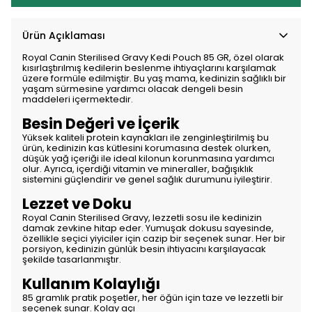
Ürün Açıklaması
Royal Canin Sterilised Gravy Kedi Pouch 85 GR, özel olarak
kısırlaştırılmış kedilerin beslenme ihtiyaçlarını karşılamak
üzere formüle edilmiştir. Bu yaş mama, kedinizin sağlıklı bir
yaşam sürmesine yardımcı olacak dengeli besin
maddeleri içermektedir.
Besin Değeri ve İçerik
Yüksek kaliteli protein kaynakları ile zenginleştirilmiş bu
ürün, kedinizin kas kütlesini korumasına destek olurken,
düşük yağ içeriği ile ideal kilonun korunmasına yardımcı
olur. Ayrıca, içerdiği vitamin ve mineraller, bağışıklık
sistemini güçlendirir ve genel sağlık durumunu iyileştirir.
Lezzet ve Doku
Royal Canin Sterilised Gravy, lezzetli sosu ile kedinizin
damak zevkine hitap eder. Yumuşak dokusu sayesinde,
özellikle seçici yiyiciler için cazip bir seçenek sunar. Her bir
porsiyon, kedinizin günlük besin ihtiyacını karşılayacak
şekilde tasarlanmıştır.
Kullanım Kolaylığı
85 gramlık pratik poşetler, her öğün için taze ve lezzetli bir
seçenek sunar. Kolay açı