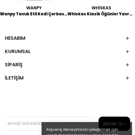
WANPY
WHİSKAS
Wanpy Tavuk Etli Kedi Çorbası 50 GR
Whiskas Klasik Öğünler Yavru Kedi Pouch 340 GR
HESABIM
KURUMSAL
SİPARİŞ
İLETİŞİM
ABONE OL !
Alışveriş deneyiminizi iyileştirmek için