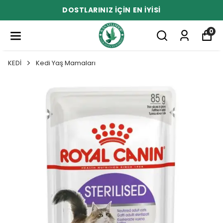
DOSTLARINIZ İÇİN EN İYİSİ
0
KEDİ
Kedi Yaş Mamaları