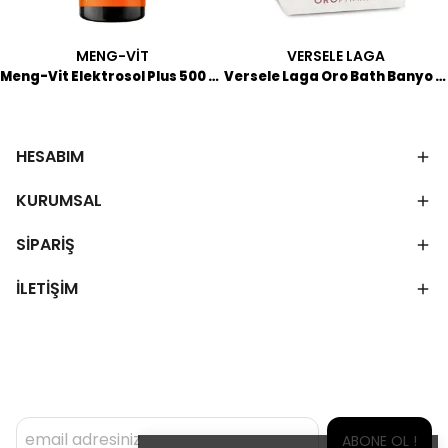
MENG-VİT
VERSELE LAGA
Meng-Vit Elektrosol Plus 500 ML
Versele Laga Oro Bath Banyo Tuzu 300 GR
HESABIM
KURUMSAL
SİPARİŞ
İLETİŞİM
ABONE OL !