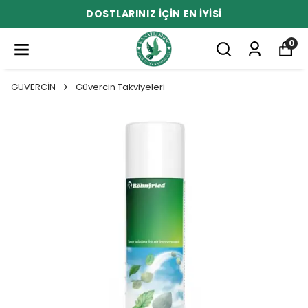
DOSTLARINIZ İÇİN EN İYİSİ
0
GÜVERCİN
Güvercin Takviyeleri