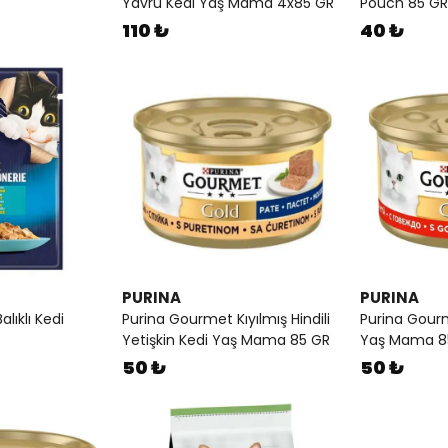
Yavru Kedi Yaş Mama 4x85 GR
Pouch 85 GR
110 ₺
40 ₺
PURINA
PURINA
alıklı Kedi
Purina Gourmet Kıyılmış Hindili
Purina Gourme
Yetişkin Kedi Yaş Mama 85 GR
Yaş Mama 8
50 ₺
50 ₺