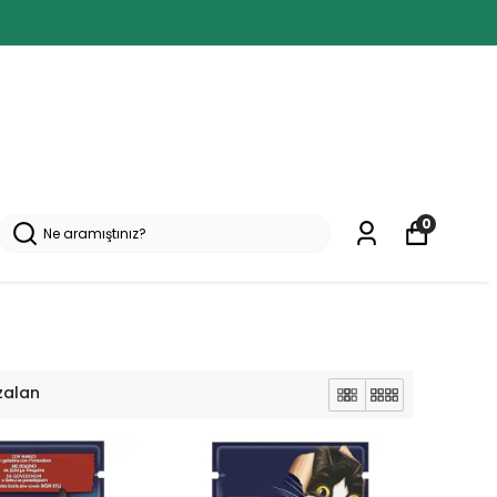
0
zalan