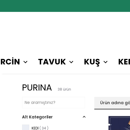
RCİN
TAVUK
KUŞ
KE
PURINA
38
ürün
Ürün adına gö
Alt Kategoriler
KEDİ
(
34
)