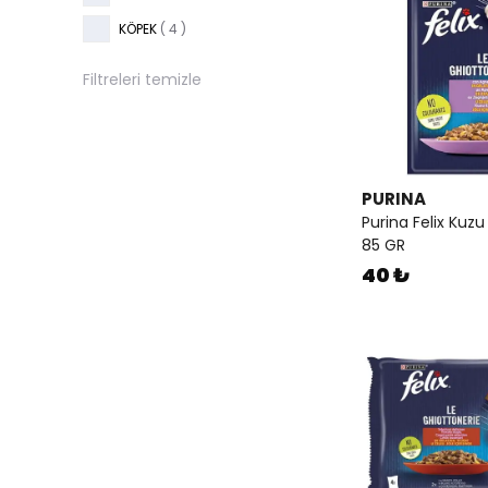
KÖPEK
(
4
)
Filtreleri temizle
PURINA
Purina Felix Kuzu
85 GR
40 ₺