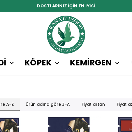
DOSTLARINIZ İÇİN EN İYİSİ
Dİ
KÖPEK
KEMİRGEN
re A-Z
Ürün adına göre Z-A
Fiyat artan
Fiyat a