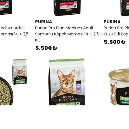
PURINA
PURINA
Medium Adult
Purina Pro Plan Medium Adult
Purina Pro 
Maması 14 + 2,5
Somonlu Köpek Maması 14 + 2,5
Kuzu Etli Kö
KG
5,500 ₺
5,500 ₺
PURINA
PURINA