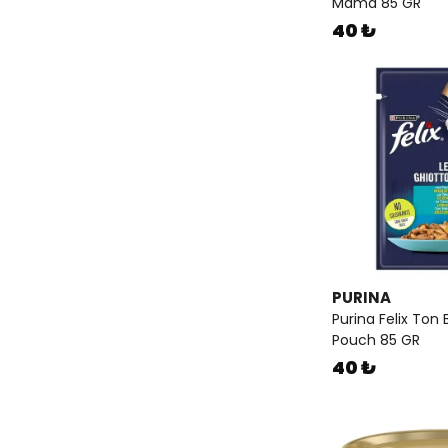
Mama 85 GR
40 ₺
PURINA
Purina Felix Ton B
Pouch 85 GR
40 ₺