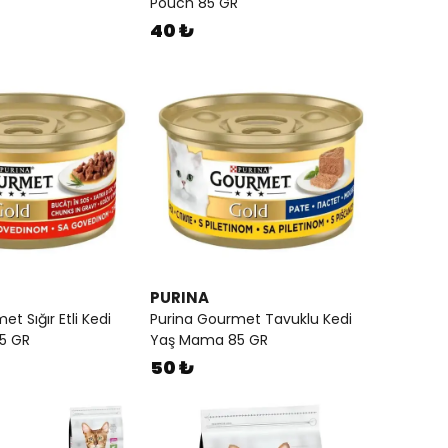
Pouch 85 GR
40 ₺
PURINA
t Sığır Etli Kedi
Purina Gourmet Tavuklu Kedi
5 GR
Yaş Mama 85 GR
50 ₺