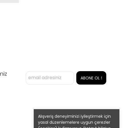
miz
ABONE OL !
Alışveriş deneyiminizi iyileştirmek için
yasal düzenlemelere uygun çerezler