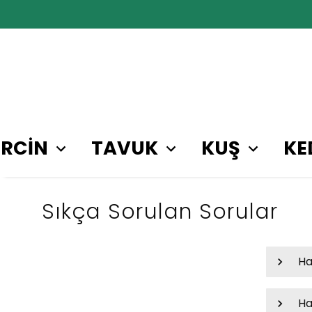
RCİN
TAVUK
KUŞ
KE
Sıkça Sorulan Sorular
Ha
Ha