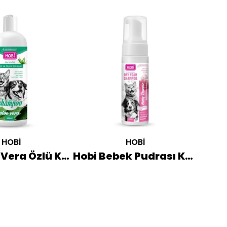
HOBİ
HOBİ
Hobi Aloe Vera Özlü Kedi ve Köpek Şampuanı 400 ML
Hobi Bebek Pudrası Kokulu Kedi ve Köpekler İçin Köpük Şampuan 200 ML