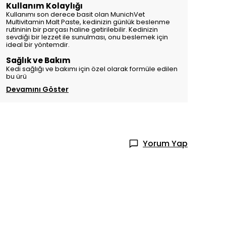
Kullanım Kolaylığı
Kullanımı son derece basit olan MunichVet
Multivitamin Malt Paste, kedinizin günlük beslenme
rutininin bir parçası haline getirilebilir. Kedinizin
sevdiği bir lezzet ile sunulması, onu beslemek için
ideal bir yöntemdir.
Sağlık ve Bakım
Kedi sağlığı ve bakımı için özel olarak formüle edilen
bu ürü
Devamını Göster
Yorum Yap