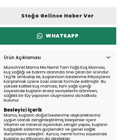
Stoğa Gelince Haber Ver
WHATSAPP
Ürün Açıklaması
MunichVet Mama Mix Nemli Tam Yağlı Kuş Maması,
kuş sağlığı ve bakımı alanında öne çıkan bir üründür.
1 kg’lık ambalajı ile, kuşlarınızın beslenme ihtiyaçlarını
karşılamak üzere özel olarak formüle edilmiştir. Bu
yüksek kaliteli kuş maması, tam yağlı içeriği
sayesinde kuşların enerji seviyelerini artırırken,
sağlıklı bir tüy yapısının oluşmasına da katkıda
bulunur.
Besleyici İçerik
Mama, kuşların doğal beslenme alışkanlıklarına
uygun olarak zenginleştirilmiş bileşenler içerir.
Vitamin ve mineral açısından zengin yapısı, kuşların
bağışıklık sistemini güçlendirir ve genel sağlık
durumlarını iyileştirir. Ayrıca, nemli formu sayesinde
kuşların su ihtiyacını da destekler.