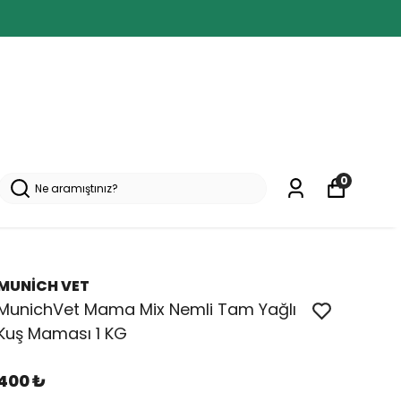
0
MUNİCH VET
MunichVet Mama Mix Nemli Tam Yağlı
Kuş Maması 1 KG
400 ₺