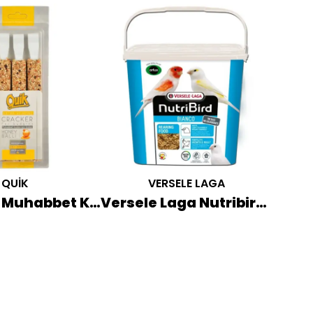
QUİK
VERSELE LAGA
Quik Ballı Muhabbet Kuşu Krakeri 3'lü
Versele Laga Nutribird Rearing Food Bianco 4 KG (Beyaz Kapak)