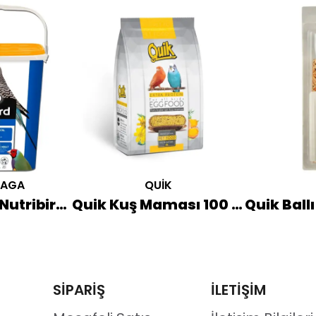
LAGA
QUİK
Versele Laga Nutribird Frutti Patee Nemli Mama 5 KG (Turuncu Kapak)
Quik Kuş Maması 100 GR
SİPARİŞ
İLETİŞİM