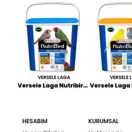
VERSELE LAGA
VERSELE 
Witte Molen Expert Eivoer Nemli Yumurta Maması 10 KG
Versele Laga Nutribird Gold Patee Tropical Finches 5 KG (Mavi Kapak)
HESABIM
KURUMSAL