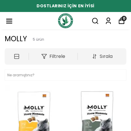
DOSTLARINIZ İÇİN EN İYİSİ
0
MOLLY
5
ürün
Filtrele
Sırala