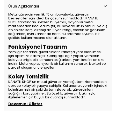
Ürün Açıklaması
Metal güvercin yemlik, 15 cm boyutuyla, güvercin
besleyicileri için ideal bir çözüm sunmaktadır. KANATLI
SHOP tarafından üretilen bu yemlik, dayanıklı metal
malzemeden imal edilmiştir, bu sayede uzun ömürlü ve dış
etkenlere karşı dirençlidir. Siyah rengi, estetik bir görünüm
sağlarken, aynı zamanda her türlü ortamda uyumlu bir
şekilde kullanılmasına olanak tanır.
Fonksiyonel Tasarım
Yemliğin tasarımı, güvercinlerin rahatça yem alabilmesi
için optimize edilmiştir. Geniş açılı ağız yapısı, yemlerin
kolayca erişilebilir olmasını sağlarken, yem israfını en aza
indirir. Metal yapısı, hijyenik bir kullanım sunarak, bakteri ve
parazit oluşumunu engeller.
Kolay Temizlik
KANATLI SHOP’un metal güvercin yemliği, temizlenmesi son
derece kolay bir yapıya sahiptir. Kullanıcılar, yemlik içindeki
kalıntıları hızlı bir şekilde temizleyerek, güvercinlerin
sağlığını koruyabilirler. Bu özellik, güvercin bakımıyla
ilgilenenler için büyük bir avantaj sunmaktadır.
Devamını Göster