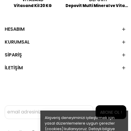
Vitasand Kil 20 KG
Depovit Multi Mineral ve Vitamin Pembe Toz 2,5 KG
HESABIM
KURUMSAL
SİPARİŞ
İLETİŞİM
ABONE OL !
Alışveriş deneyiminizi iyileştirmek için
yasal düzenlemelere uygun çerezler
(cookies) kullanıyoruz. Detaylı bilgiye