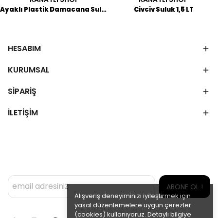
Ayaklı Plastik Damacana Suluk
Civciv Suluk 1,5 LT
HESABIM
KURUMSAL
SİPARİŞ
İLETİŞİM
ABONE OL !
Alışveriş deneyiminizi iyileştirmek için
yasal düzenlemelere uygun çerezler
(cookies) kullanıyoruz. Detaylı bilgiye