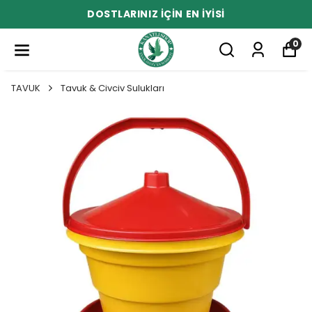
DOSTLARINIZ İÇİN EN İYİSİ
0
TAVUK
Tavuk & Civciv Sulukları