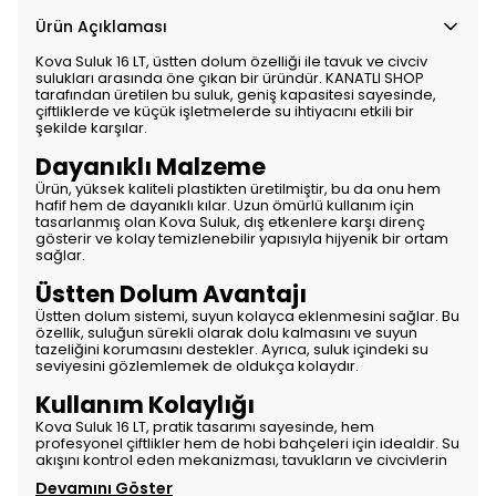
Ürün Açıklaması
Kova Suluk 16 LT, üstten dolum özelliği ile tavuk ve civciv
sulukları arasında öne çıkan bir üründür. KANATLI SHOP
tarafından üretilen bu suluk, geniş kapasitesi sayesinde,
çiftliklerde ve küçük işletmelerde su ihtiyacını etkili bir
şekilde karşılar.
Dayanıklı Malzeme
Ürün, yüksek kaliteli plastikten üretilmiştir, bu da onu hem
hafif hem de dayanıklı kılar. Uzun ömürlü kullanım için
tasarlanmış olan Kova Suluk, dış etkenlere karşı direnç
gösterir ve kolay temizlenebilir yapısıyla hijyenik bir ortam
sağlar.
Üstten Dolum Avantajı
Üstten dolum sistemi, suyun kolayca eklenmesini sağlar. Bu
özellik, suluğun sürekli olarak dolu kalmasını ve suyun
tazeliğini korumasını destekler. Ayrıca, suluk içindeki su
seviyesini gözlemlemek de oldukça kolaydır.
Kullanım Kolaylığı
Kova Suluk 16 LT, pratik tasarımı sayesinde, hem
profesyonel çiftlikler hem de hobi bahçeleri için idealdir. Su
akışını kontrol eden mekanizması, tavukların ve civcivlerin
Devamını Göster