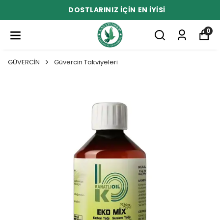
DOSTLARINIZ İÇİN EN İYİSİ
0
GÜVERCİN
Güvercin Takviyeleri