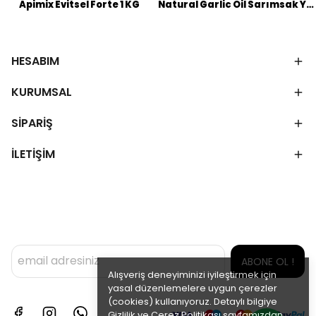
Apimix Evitsel Forte 1 KG
Natural Garlic Oil Sarımsak Yağı Doğal Antibiyotik 450 ML
HESABIM
KURUMSAL
SİPARİŞ
İLETİŞİM
ABONE OL !
Alışveriş deneyiminizi iyileştirmek için
yasal düzenlemelere uygun çerezler
(cookies) kullanıyoruz. Detaylı bilgiye
Gizlilik ve Çerez Politikası
sayfamızdan