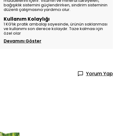
maddelerini içerir. Vitamin ve mineral takviyeleri,
bağışıklık sistemini güçlendirirken, sindirim sisteminin
düzenli çalışmasına yardımcı olur.
Kullanım Kolaylığı
1 KG’lık pratik ambalajı sayesinde, ürünün saklanması
ve kullanımı son derece kolaydır. Taze kalması için
özel olar
Devamını Göster
Yorum Yap