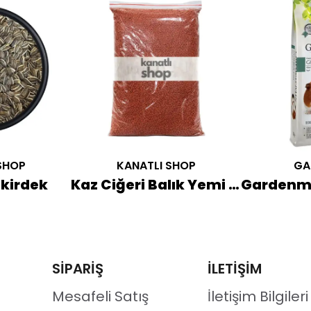
SHOP
KANATLI SHOP
GA
kirdek
Kaz Ciğeri Balık Yemi 500 GR
SİPARİŞ
İLETİŞİM
Mesafeli Satış
İletişim Bilgileri