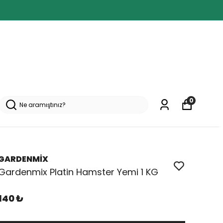
0
GARDENMİX
Gardenmix Platin Hamster Yemi 1 KG
140 ₺