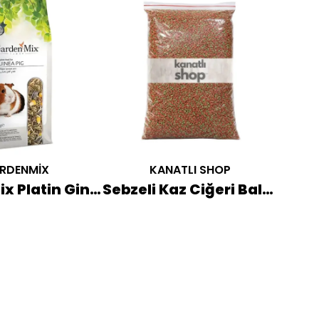
RDENMİX
KANATLI SHOP
Gardenmix Platin Ginepig Yemi 1 KG
Sebzeli Kaz Ciğeri Balık Yemi 500 GR