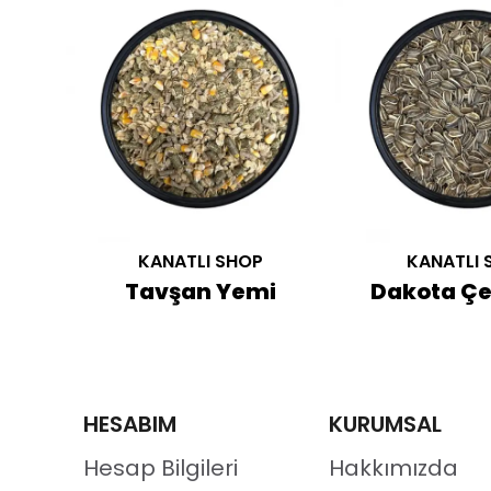
KANATLI SHOP
KANATLI 
Hobi Evcil Hayvan Talaşı 15L
Tavşan Yemi
Dakota Çe
HESABIM
KURUMSAL
Hesap Bilgileri
Hakkımızda