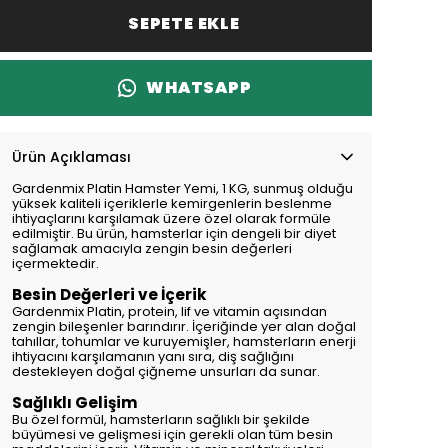
SEPETE EKLE
WHATSAPP
Ürün Açıklaması
Gardenmix Platin Hamster Yemi, 1 KG, sunmuş olduğu
yüksek kaliteli içeriklerle kemirgenlerin beslenme
ihtiyaçlarını karşılamak üzere özel olarak formüle
edilmiştir. Bu ürün, hamsterlar için dengeli bir diyet
sağlamak amacıyla zengin besin değerleri
içermektedir.
Besin Değerleri ve İçerik
Gardenmix Platin, protein, lif ve vitamin açısından
zengin bileşenler barındırır. İçeriğinde yer alan doğal
tahıllar, tohumlar ve kuruyemişler, hamsterların enerji
ihtiyacını karşılamanın yanı sıra, diş sağlığını
destekleyen doğal çiğneme unsurları da sunar.
Sağlıklı Gelişim
Bu özel formül, hamsterların sağlıklı bir şekilde
büyümesi ve gelişmesi için gerekli olan tüm besin