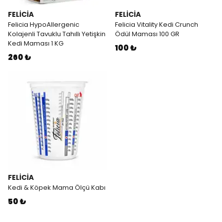
FELİCİA
FELİCİA
Felicia HypoAllergenic
Felicia Vitality Kedi Crunch
Kolajenli Tavuklu Tahıllı Yetişkin
Ödül Maması 100 GR
Kedi Maması 1 KG
100 ₺
260 ₺
FELİCİA
Kedi & Köpek Mama Ölçü Kabı
50 ₺