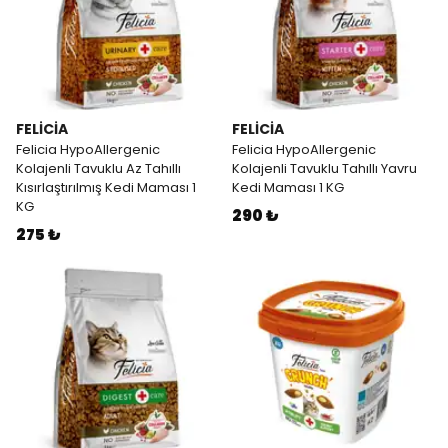
FELİCİA
FELİCİA
Felicia HypoAllergenic
Felicia HypoAllergenic
Kolajenli Tavuklu Az Tahıllı
Kolajenli Tavuklu Tahıllı Yavru
Kısırlaştırılmış Kedi Maması 1
Kedi Maması 1 KG
KG
290 ₺
275 ₺