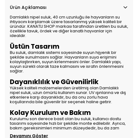
Ürün Açıklaması
Damlalıklı nipel suluk, 40 cm uzunluğu ile hayvanların su
ihtiyacını karşılamak üzere tasarlanmış yüksek kaliteli bir
üründür. KANATLI SHOP markası tarafından üretilen bu suluk,
özellikle tavuk, ördek ve diğer kanatlı hayvanlar için
idealdir.
Üstün Tasarım
Bu suluk, damlalık sistemi sayesinde suyun hijyenik bir
şekilde sunulmasını sağlar. Hayvanların suya erişimini
kolaylaştırırken, suyun kirlenmesini önler. Damlalıklı yapı,
suyun sürekli olarak taze kalmasını ve israfın önlenmesini
sağlar.
Dayanıklılık ve Güvenilirlik
Yüksek kaliteli malzemelerden üretilmiş olan Damlalıklı
nipel suluk, uzun ömürlü kullanım sunar. UV ışınlarına ve dış
etkenlere karşı dayanıklıdır, bu da onu zorlu hava
koşullarında bile güvenilir bir seçenek haline getirir.
Kolay Kurulum ve Bakım
Kurulumu son derece basit olan bu suluk, kullanıcı dostu
tasarımı sayesinde hızlı bir şekilde monte edilebilir. Ayrıca,
bakım gereksinimleri minimum düzeydedir, bu da zam
Devamını Göster