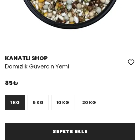
KANATLI SHOP
Damızlık Güvercin Yemi
85 ₺
1 KG
5 KG
10 KG
20 KG
SEPETE EKLE