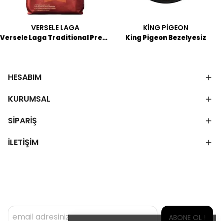
VERSELE LAGA
KİNG PİGEON
Versele Laga Traditional Premium Bordeaux Master Breeding
King Pigeon Bezelyesiz
HESABIM
KURUMSAL
SİPARİŞ
İLETİŞİM
ABONE OL !