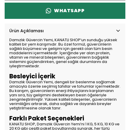
WHATSAPP
Ürün Açıklaması
Damızlık Güvercin Yemi, KANATLI SHOP’un sunduğu yüksek
kaliteli bir yem karışımıdır. Bu özel formül, güvercinlerin
sağlıklı büyümesi ve gelişimi için gerekli olan tüm besin
maddelerini içermektedir. İçeriğinde yer alan protein,
vitamin ve mineral bileşenleri, güvercinlerin bağışıklık
sistemini güçlendirirken, genel sağlık durumlarını da
iyileştirmektedir.
Besleyici İçerik
Damızlık Güvercin Yemi, dengeli bir beslenme sağlamak
amacıyla özenle seçilmiş tahıllar ve tohumlar içermektedir.
Bu karışım, güvercinlerin enerji ihtiyaçlarını karşılamanın
yanı sıra, tüy gelişimini destekleyen besin öğeleriyle
zenginleştirilmiştir. Yüksek kaliteli bileşenler, güvercinlerin
verimliliğini artırarak, daha sağlıklı ve dayanıklı bireyler
yetiştirilmesine olanak tanır.
Farklı Paket Seçenekleri
KANATLI SHOP, Damızlık Güvercin Yemi’ni 1 KG, 5 KG, 10 KG ve
20 KG gibi çeşitli paket boyutlarında sunarak, her türlü