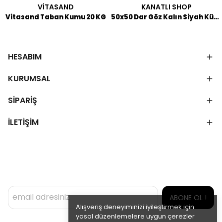
VİTASAND
KANATLI SHOP
Vitasand Taban Kumu 20 KG
50x50 Dar Göz Kalın Siyah Kümes Taban Izgarası (1 m²)
HESABIM
KURUMSAL
SİPARİŞ
İLETİŞİM
ABONE OL !
Alışveriş deneyiminizi iyileştirmek için
yasal düzenlemelere uygun çerezler