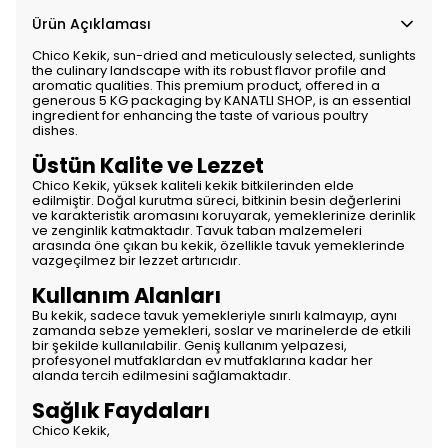
Ürün Açıklaması
Chico Kekik, sun-dried and meticulously selected, sunlights
the culinary landscape with its robust flavor profile and
aromatic qualities. This premium product, offered in a
generous 5 KG packaging by KANATLI SHOP, is an essential
ingredient for enhancing the taste of various poultry
dishes.
Üstün Kalite ve Lezzet
Chico Kekik, yüksek kaliteli kekik bitkilerinden elde
edilmiştir. Doğal kurutma süreci, bitkinin besin değerlerini
ve karakteristik aromasını koruyarak, yemeklerinize derinlik
ve zenginlik katmaktadır. Tavuk taban malzemeleri
arasında öne çıkan bu kekik, özellikle tavuk yemeklerinde
vazgeçilmez bir lezzet artırıcıdır.
Kullanım Alanları
Bu kekik, sadece tavuk yemekleriyle sınırlı kalmayıp, aynı
zamanda sebze yemekleri, soslar ve marinelerde de etkili
bir şekilde kullanılabilir. Geniş kullanım yelpazesi,
profesyonel mutfaklardan ev mutfaklarına kadar her
alanda tercih edilmesini sağlamaktadır.
Sağlık Faydaları
Chico Kekik,