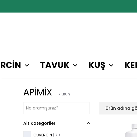
RCİN
TAVUK
KUŞ
KE
APİMİX
7
ürün
Ürün adına gö
Alt Kategoriler
GÜVERCİN
(
7
)