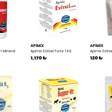
APİMİX
APİMİX
 Mineral
Apimix Evitsel Forte 1 KG
Apimix Evitse
1,170 ₺
120 ₺