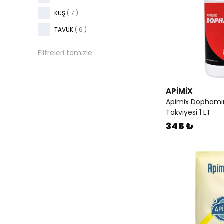
KUŞ
(
7
)
TAVUK
(
6
)
Filtreleri temizle
APİMİX
Apimix Dophamin
Takviyesi 1 LT
345 ₺