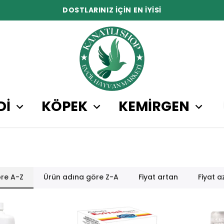
DOSTLARINIZ İÇİN EN İYİSİ
Dİ
KÖPEK
KEMİRGEN
re A-Z
Ürün adına göre Z-A
Fiyat artan
Fiyat a