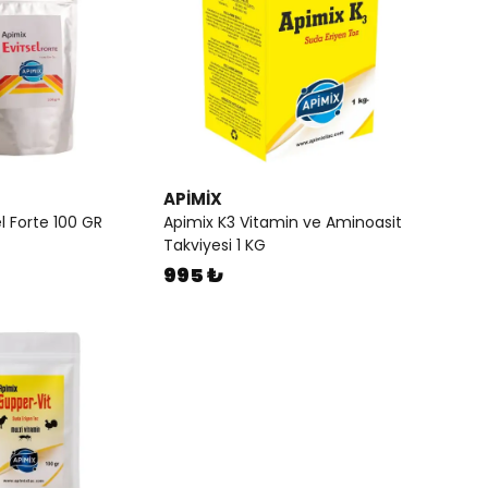
APİMİX
l Forte 100 GR
Apimix K3 Vitamin ve Aminoasit
Takviyesi 1 KG
995 ₺