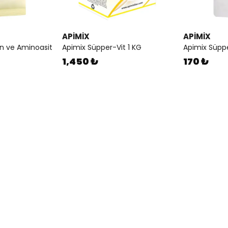
APİMİX
APİMİX
in ve Aminoasit
Apimix Süpper-Vit 1 KG
Apimix Süppe
1,450 ₺
170 ₺