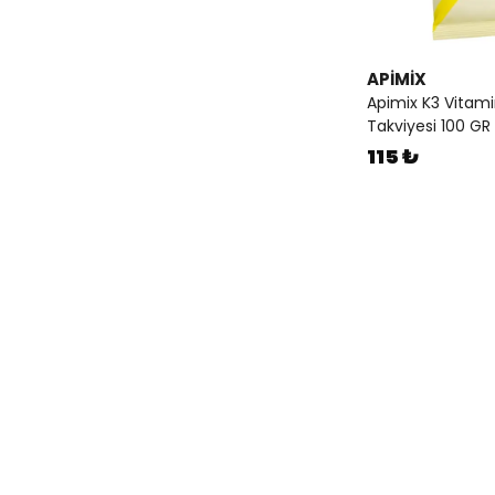
APİMİX
Apimix K3 Vitam
Takviyesi 100 GR
115 ₺