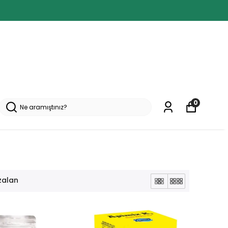
0
zalan