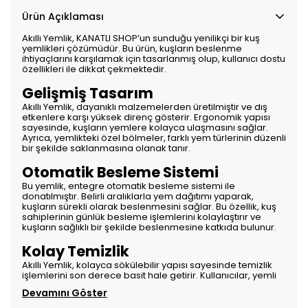
Ürün Açıklaması
Akıllı Yemlik, KANATLI SHOP’un sunduğu yenilikçi bir kuş
yemlikleri çözümüdür. Bu ürün, kuşların beslenme
ihtiyaçlarını karşılamak için tasarlanmış olup, kullanıcı dostu
özellikleri ile dikkat çekmektedir.
Gelişmiş Tasarım
Akıllı Yemlik, dayanıklı malzemelerden üretilmiştir ve dış
etkenlere karşı yüksek direnç gösterir. Ergonomik yapısı
sayesinde, kuşların yemlere kolayca ulaşmasını sağlar.
Ayrıca, yemlikteki özel bölmeler, farklı yem türlerinin düzenli
bir şekilde saklanmasına olanak tanır.
Otomatik Besleme Sistemi
Bu yemlik, entegre otomatik besleme sistemi ile
donatılmıştır. Belirli aralıklarla yem dağıtımı yaparak,
kuşların sürekli olarak beslenmesini sağlar. Bu özellik, kuş
sahiplerinin günlük besleme işlemlerini kolaylaştırır ve
kuşların sağlıklı bir şekilde beslenmesine katkıda bulunur.
Kolay Temizlik
Akıllı Yemlik, kolayca sökülebilir yapısı sayesinde temizlik
işlemlerini son derece basit hale getirir. Kullanıcılar, yemli
Devamını Göster