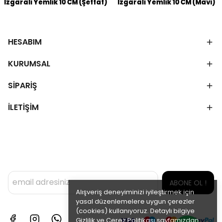
Izgaralı Yemlik 10 CM (Şeffaf)
Izgaralı Yemlik 10 CM (Mavi)
HESABIM
KURUMSAL
SİPARİŞ
İLETİŞİM
ABONE OL !
Alışveriş deneyiminizi iyileştirmek için
yasal düzenlemelere uygun çerezler
(cookies) kullanıyoruz. Detaylı bilgiye
Gizlilik ve Çerez Politikası
sayfamızdan